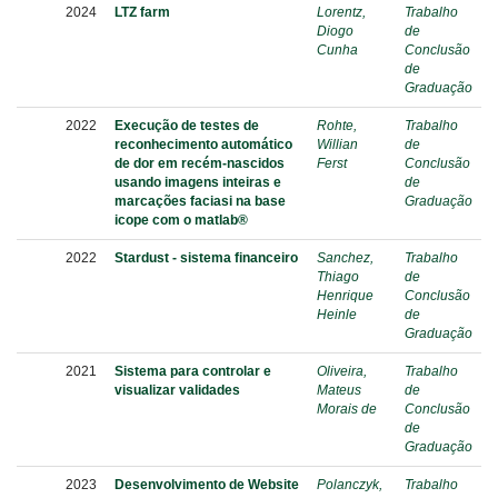
2024
LTZ farm
Lorentz,
Trabalho
Diogo
de
Cunha
Conclusão
de
Graduação
2022
Execução de testes de
Rohte,
Trabalho
reconhecimento automático
Willian
de
de dor em recém-nascidos
Ferst
Conclusão
usando imagens inteiras e
de
marcações faciasi na base
Graduação
icope com o matlab®
2022
Stardust - sistema financeiro
Sanchez,
Trabalho
Thiago
de
Henrique
Conclusão
Heinle
de
Graduação
2021
Sistema para controlar e
Oliveira,
Trabalho
visualizar validades
Mateus
de
Morais de
Conclusão
de
Graduação
2023
Desenvolvimento de Website
Polanczyk,
Trabalho