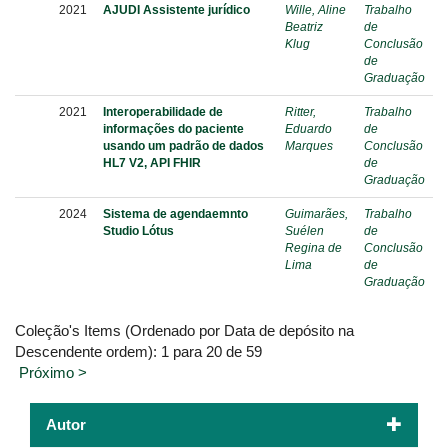
2021
AJUDI Assistente jurídico
Wille, Aline
Trabalho
Beatriz
de
Klug
Conclusão
de
Graduação
2021
Interoperabilidade de
Ritter,
Trabalho
informações do paciente
Eduardo
de
usando um padrão de dados
Marques
Conclusão
HL7 V2, API FHIR
de
Graduação
2024
Sistema de agendaemnto
Guimarães,
Trabalho
Studio Lótus
Suélen
de
Regina de
Conclusão
Lima
de
Graduação
Coleção's Items (Ordenado por Data de depósito na
Descendente ordem): 1 para 20 de 59
Próximo >
Autor