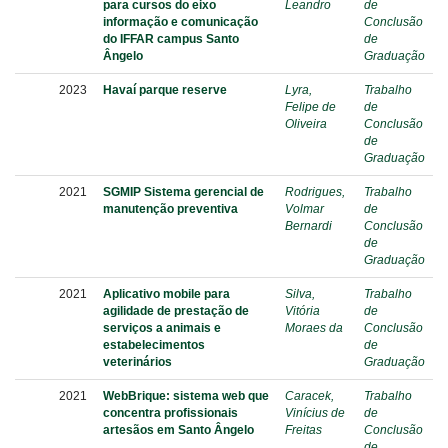
para cursos do eixo
Leandro
de
informação e comunicação
Conclusão
do IFFAR campus Santo
de
Ângelo
Graduação
2023
Havaí parque reserve
Lyra,
Trabalho
Felipe de
de
Oliveira
Conclusão
de
Graduação
2021
SGMIP Sistema gerencial de
Rodrigues,
Trabalho
manutenção preventiva
Volmar
de
Bernardi
Conclusão
de
Graduação
2021
Aplicativo mobile para
Silva,
Trabalho
agilidade de prestação de
Vitória
de
serviços a animais e
Moraes da
Conclusão
estabelecimentos
de
veterinários
Graduação
2021
WebBrique: sistema web que
Caracek,
Trabalho
concentra profissionais
Vinícius de
de
artesãos em Santo Ângelo
Freitas
Conclusão
de