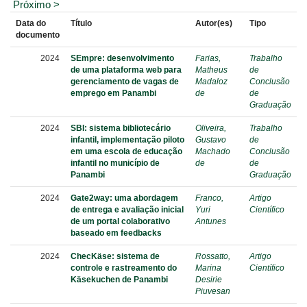
Próximo >
Data do
Título
Autor(es)
Tipo
documento
2024
SEmpre: desenvolvimento
Farias,
Trabalho
de uma plataforma web para
Matheus
de
gerenciamento de vagas de
Madaloz
Conclusão
emprego em Panambi
de
de
Graduação
2024
SBI: sistema bibliotecário
Oliveira,
Trabalho
infantil, implementação piloto
Gustavo
de
em uma escola de educação
Machado
Conclusão
infantil no município de
de
de
Panambi
Graduação
2024
Gate2way: uma abordagem
Franco,
Artigo
de entrega e avaliação inicial
Yuri
Científico
de um portal colaborativo
Antunes
baseado em feedbacks
2024
ChecKäse: sistema de
Rossatto,
Artigo
controle e rastreamento do
Marina
Científico
Käsekuchen de Panambi
Desirie
Piuvesan