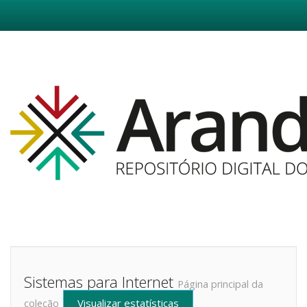
Skip
navigation
Sistemas para Internet
Página principal da
Visualizar estatísticas
coleção