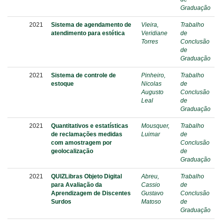
Graduação
2021
Sistema de agendamento de
Vieira,
Trabalho
atendimento para estética
Veridiane
de
Torres
Conclusão
de
Graduação
2021
Sistema de controle de
Pinheiro,
Trabalho
estoque
Nicolas
de
Augusto
Conclusão
Leal
de
Graduação
2021
Quantitativos e estatísticas
Mousquer,
Trabalho
de reclamações medidas
Luimar
de
com amostragem por
Conclusão
geolocalização
de
Graduação
2021
QUIZLibras Objeto Digital
Abreu,
Trabalho
para Avaliação da
Cassio
de
Aprendizagem de Discentes
Gustavo
Conclusão
Surdos
Matoso
de
Graduação