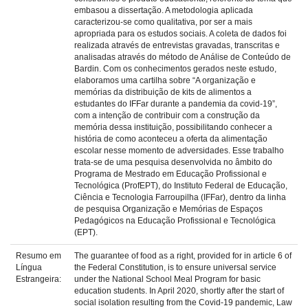
embasou a dissertação. A metodologia aplicada
caracterizou-se como qualitativa, por ser a mais
apropriada para os estudos sociais. A coleta de dados foi
realizada através de entrevistas gravadas, transcritas e
analisadas através do método de Análise de Conteúdo de
Bardin. Com os conhecimentos gerados neste estudo,
elaboramos uma cartilha sobre “A organização e
memórias da distribuição de kits de alimentos a
estudantes do IFFar durante a pandemia da covid-19”,
com a intenção de contribuir com a construção da
memória dessa instituição, possibilitando conhecer a
história de como aconteceu a oferta da alimentação
escolar nesse momento de adversidades. Esse trabalho
trata-se de uma pesquisa desenvolvida no âmbito do
Programa de Mestrado em Educação Profissional e
Tecnológica (ProfEPT), do Instituto Federal de Educação,
Ciência e Tecnologia Farroupilha (IFFar), dentro da linha
de pesquisa Organização e Memórias de Espaços
Pedagógicos na Educação Profissional e Tecnológica
(EPT).
Resumo em
The guarantee of food as a right, provided for in article 6 of
Língua
the Federal Constitution, is to ensure universal service
Estrangeira:
under the National School Meal Program for basic
education students. In April 2020, shortly after the start of
social isolation resulting from the Covid-19 pandemic, Law