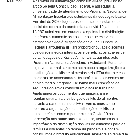
Resumo:
A garantia da alimentação como um direito, previsto no
artigo 6o pela Constituição Federal, é assegurar a
universalidade do atendimento do Programa Nacional de
Alimentação Escolar aos estudantes da educação básica.
Em abril de 2020, logo após ter iniciado o isolamento
social decorrente da pandemia da covid-19, a Lei no
13.987 autorizou, em caráter excepcional, a distribuição
de gêneros alimentícios aos alunos que estavam
afastados devido à suspensão das aulas. O Instituto
Federal Farroupilha (IFFar) proporcionou, aos discentes
dos cursos médios integrados e beneficiados através de
edital, doações de Kits de Alimentos adquiridos pelo
Programa Nacional da Assistência Estudantil. Portanto,
objetivou-se analisar como aconteceu a organização e a
distribuição dos kits de alimentos pelo IFFar durante esse
momento de adversidades, às famílias dos discentes do
ensino médio integrado. De forma mais específica os
seguintes objetivos conduziram o nosso trabalho:
Analisamos os documentos que ampararam e
regulamentaram a distribuição dos kits de alimentos
durante a pandemia, pelo IFFar; Verificamos como
ocorreu a organização e a distribuição dos kits de
alimentação durante a pandemia da Covid-19 na
percepção das nutricionistas do IFFar; Verificamos a
importância da distribuição dos kits de alimentos para as
famílias e discentes no tempo da pandemia e por fim
construímos o produto educacional, referente ao tema que