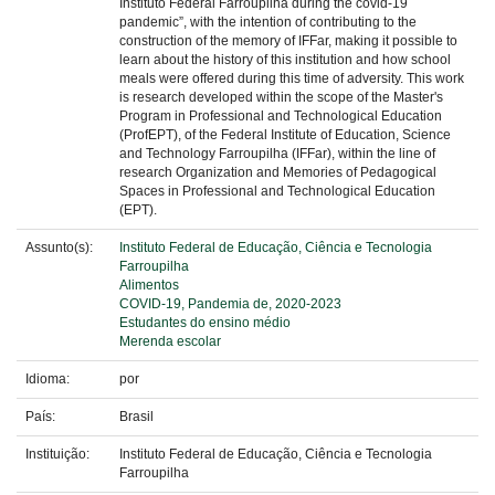
Instituto Federal Farroupilha during the covid-19
pandemic”, with the intention of contributing to the
construction of the memory of IFFar, making it possible to
learn about the history of this institution and how school
meals were offered during this time of adversity. This work
is research developed within the scope of the Master's
Program in Professional and Technological Education
(ProfEPT), of the Federal Institute of Education, Science
and Technology Farroupilha (IFFar), within the line of
research Organization and Memories of Pedagogical
Spaces in Professional and Technological Education
(EPT).
Assunto(s):
Instituto Federal de Educação, Ciência e Tecnologia
Farroupilha
Alimentos
COVID-19, Pandemia de, 2020-2023
Estudantes do ensino médio
Merenda escolar
Idioma:
por
País:
Brasil
Instituição:
Instituto Federal de Educação, Ciência e Tecnologia
Farroupilha