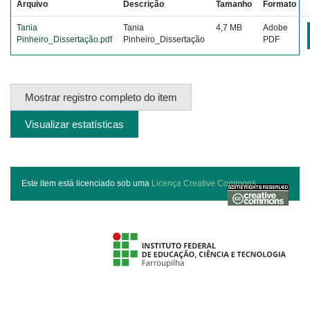
Arquivo
Descrição
Tamanho
Formato
Tania
Tania
4,7 MB
Adobe
Pinheiro_Dissertação.pdf
Pinheiro_Dissertação
PDF
Mostrar registro completo do item
Visualizar estatísticas
Este item está licenciado sob uma
Licença Creative Commons