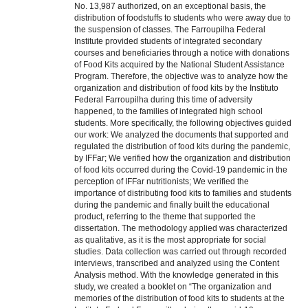
No. 13,987 authorized, on an exceptional basis, the
distribution of foodstuffs to students who were away due to
the suspension of classes. The Farroupilha Federal
Institute provided students of integrated secondary
courses and beneficiaries through a notice with donations
of Food Kits acquired by the National Student Assistance
Program. Therefore, the objective was to analyze how the
organization and distribution of food kits by the Instituto
Federal Farroupilha during this time of adversity
happened, to the families of integrated high school
students. More specifically, the following objectives guided
our work: We analyzed the documents that supported and
regulated the distribution of food kits during the pandemic,
by IFFar; We verified how the organization and distribution
of food kits occurred during the Covid-19 pandemic in the
perception of IFFar nutritionists; We verified the
importance of distributing food kits to families and students
during the pandemic and finally built the educational
product, referring to the theme that supported the
dissertation. The methodology applied was characterized
as qualitative, as it is the most appropriate for social
studies. Data collection was carried out through recorded
interviews, transcribed and analyzed using the Content
Analysis method. With the knowledge generated in this
study, we created a booklet on “The organization and
memories of the distribution of food kits to students at the