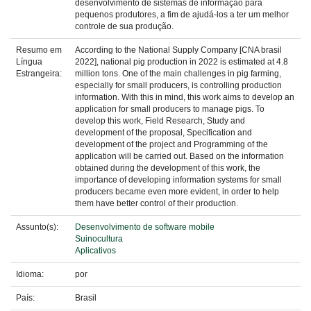
desenvolvimento de sistemas de informação para
pequenos produtores, a fim de ajudá-los a ter um melhor
controle de sua produção.
Resumo em
According to the National Supply Company [CNA brasil
Língua
2022], national pig production in 2022 is estimated at 4.8
Estrangeira:
million tons. One of the main challenges in pig farming,
especially for small producers, is controlling production
information. With this in mind, this work aims to develop an
application for small producers to manage pigs. To
develop this work, Field Research, Study and
development of the proposal, Specification and
development of the project and Programming of the
application will be carried out. Based on the information
obtained during the development of this work, the
importance of developing information systems for small
producers became even more evident, in order to help
them have better control of their production.
Assunto(s):
Desenvolvimento de software mobile
Suinocultura
Aplicativos
Idioma:
por
País:
Brasil