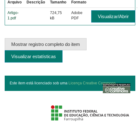
Arquivo
Descrição
Tamanho
Formato
Artigo-
724,75
Adobe
Visualizar/Abrir
1.pdf
kB
PDF
Mostrar registro completo do item
Visualizar estatísticas
Este item está licenciado sob uma
Licença Creative Commons