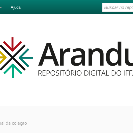
Ajuda
pal da coleção