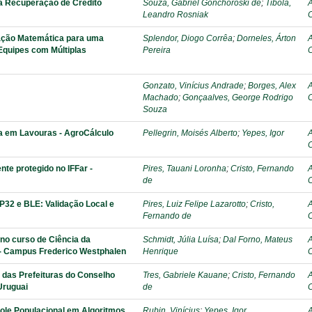
a Recuperação de Crédito
Souza, Gabriel Gonchoroski de
;
Tibola,
A
Leandro Rosniak
C
ação Matemática para uma
Splendor, Diogo Corrêa
;
Dorneles, Árton
A
Equipes com Múltiplas
Pereira
C
Gonzato, Vinícius Andrade
;
Borges, Alex
A
Machado
;
Gonçaalves, George Rodrigo
C
Souza
a em Lavouras - AgroCálculo
Pellegrin, Moisés Alberto
;
Yepes, Igor
A
C
te protegido no IFFar -
Pires, Tauani Loronha
;
Cristo, Fernando
A
de
C
32 e BLE: Validação Local e
Pires, Luiz Felipe Lazarotto
;
Cristo,
A
Fernando de
C
 no curso de Ciência da
Schmidt, Júlia Luísa
;
Dal Forno, Mateus
A
a - Campus Frederico Westphalen
Henrique
C
 das Prefeituras do Conselho
Tres, Gabriele Kauane
;
Cristo, Fernando
A
Uruguai
de
C
role Populacional em Algoritmos
Rubin, Vinícius
;
Yepes, Igor
A