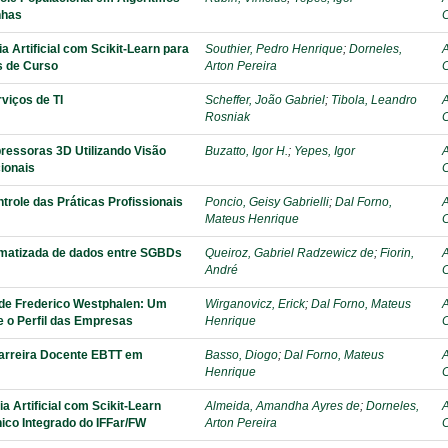
nhas
C
 Artificial com Scikit-Learn para
Southier, Pedro Henrique
;
Dorneles,
A
s de Curso
Arton Pereira
C
viços de TI
Scheffer, João Gabriel
;
Tibola, Leandro
A
Rosniak
C
ressoras 3D Utilizando Visão
Buzatto, Igor H.
;
Yepes, Igor
A
ionais
C
trole das Práticas Profissionais
Poncio, Geisy Gabrielli
;
Dal Forno,
A
Mateus Henrique
C
matizada de dados entre SGBDs
Queiroz, Gabriel Radzewicz de
;
Fiorin,
A
André
C
 de Frederico Westphalen: Um
Wirganovicz, Erick
;
Dal Forno, Mateus
A
e o Perfil das Empresas
Henrique
C
arreira Docente EBTT em
Basso, Diogo
;
Dal Forno, Mateus
A
Henrique
C
 Artificial com Scikit-Learn
Almeida, Amandha Ayres de
;
Dorneles,
A
ico Integrado do IFFar/FW
Arton Pereira
C