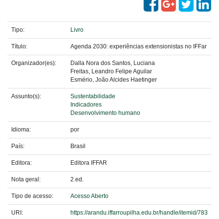
Tipo:
Livro
Título:
Agenda 2030: experiências extensionistas no IFFar
Organizador(es):
Dalla Nora dos Santos, Luciana
Freitas, Leandro Felipe Aguilar
Esmério, João Alcides Haetinger
Assunto(s):
Sustentabilidade
Indicadores
Desenvolvimento humano
Idioma:
por
País:
Brasil
Editora:
Editora IFFAR
Nota geral:
2.ed.
Tipo de acesso:
Acesso Aberto
URI:
https://arandu.iffarroupilha.edu.br/handle/itemid/783