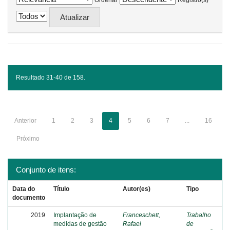
Ordenar
Registro(s)
Resultado 31-40 de 158.
Anterior
1
2
3
4
5
6
7
...
16
Próximo
Conjunto de itens:
Data do
Título
Autor(es)
Tipo
documento
2019
Implantação de
Franceschett,
Trabalho
medidas de gestão
Rafael
de