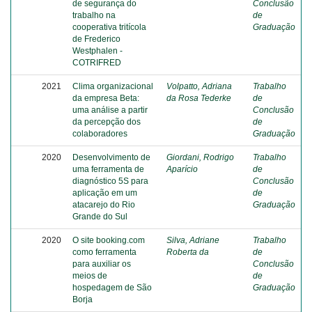
de segurança do
Conclusão
trabalho na
de
cooperativa tritícola
Graduação
de Frederico
Westphalen -
COTRIFRED
2021
Clima organizacional
Volpatto, Adriana
Trabalho
da empresa Beta:
da Rosa Tederke
de
uma análise a partir
Conclusão
da percepção dos
de
colaboradores
Graduação
2020
Desenvolvimento de
Giordani, Rodrigo
Trabalho
uma ferramenta de
Aparício
de
diagnóstico 5S para
Conclusão
aplicação em um
de
atacarejo do Rio
Graduação
Grande do Sul
2020
O site booking.com
Silva, Adriane
Trabalho
como ferramenta
Roberta da
de
para auxiliar os
Conclusão
meios de
de
hospedagem de São
Graduação
Borja