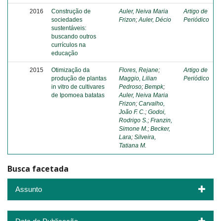
2016
Construção de
Auler, Neiva Maria
Artigo de
sociedades
Frizon
;
Auler, Décio
Periódico
sustentáveis:
buscando outros
currículos na
educação
2015
Otimização da
Flores, Rejane
;
Artigo de
produção de plantas
Maggio, Lilian
Periódico
in vitro de cultivares
Pedroso
;
Bempk
;
de Ipomoea batatas
Auler, Neiva Maria
Frizon
;
Carvalho,
João F. C.
;
Godoi,
Rodrigo S.
;
Franzin,
Simone M.
;
Becker,
Lara
;
Silveira,
Tatiana M.
Busca facetada
Assunto