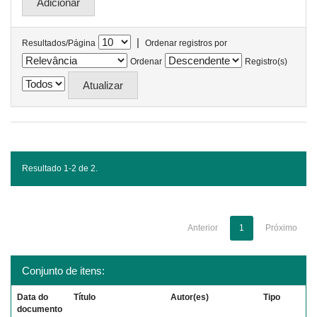
|
Resultados/Página
Ordenar registros por
Ordenar
Registro(s)
Resultado 1-2 de 2.
Anterior
1
Próximo
Conjunto de itens:
Data do
Título
Autor(es)
Tipo
documento