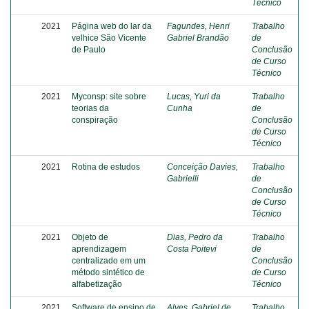
Técnico
2021
Página web do lar da
Fagundes, Henri
Trabalho
velhice São Vicente
Gabriel Brandão
de
de Paulo
Conclusão
de Curso
Técnico
2021
Myconsp: site sobre
Lucas, Yuri da
Trabalho
teorias da
Cunha
de
conspiração
Conclusão
de Curso
Técnico
2021
Rotina de estudos
Conceição Davies,
Trabalho
Gabrielli
de
Conclusão
de Curso
Técnico
2021
Objeto de
Dias, Pedro da
Trabalho
aprendizagem
Costa Poitevi
de
centralizado em um
Conclusão
método sintético de
de Curso
alfabetização
Técnico
2021
Software de ensino de
Alves, Gabriel de
Trabalho