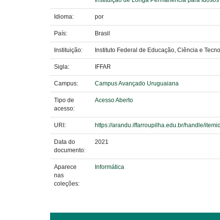
Instituição de Longa Permanência para Idosos
Idioma:
por
País:
Brasil
Instituição:
Instituto Federal de Educação, Ciência e Tecno
Sigla:
IFFAR
Campus:
Campus Avançado Uruguaiana
Tipo de
Acesso Aberto
acesso:
URI:
https://arandu.iffarroupilha.edu.br/handle/itemi
Data do
2021
documento:
Aparece
Informática
nas
coleções: