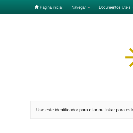
Página inicial
Navegar
Documentos Úteis
Skip
navigation
Use este identificador para citar ou linkar para es