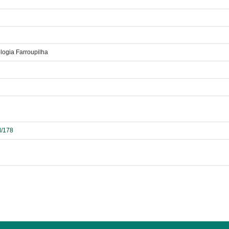
logia Farroupilha
d/178