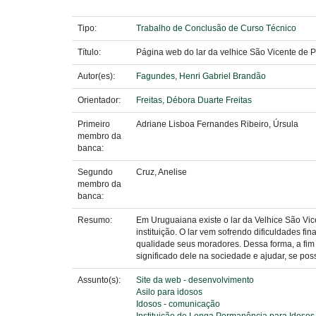
Tipo:
Trabalho de Conclusão de Curso Técnico
Título:
Página web do lar da velhice São Vicente de 
Autor(es):
Fagundes, Henri Gabriel Brandão
Orientador:
Freitas, Débora Duarte Freitas
Primeiro
Adriane Lisboa Fernandes Ribeiro, Úrsula
membro da
banca:
Segundo
Cruz, Anelise
membro da
banca:
Resumo:
Em Uruguaiana existe o lar da Velhice São Vic
instituição. O lar vem sofrendo dificuldades 
qualidade seus moradores. Dessa forma, a fim 
significado dele na sociedade e ajudar, se poss
Assunto(s):
Site da web - desenvolvimento
Asilo para idosos
Idosos - comunicação