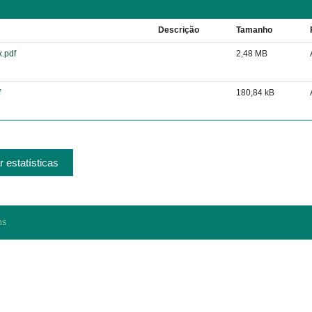
Descrição
Tamanho
x.pdf
2,48 MB
f
180,84 kB
r estatísticas
ns