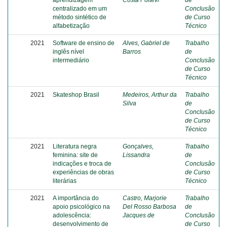
aprendizagem
Costa Poitevi
de
centralizado em um
Conclusão
método sintético de
de Curso
alfabetização
Técnico
2021
Software de ensino de
Alves, Gabriel de
Trabalho
inglês nível
Barros
de
intermediário
Conclusão
de Curso
Técnico
2021
Skateshop Brasil
Medeiros, Arthur da
Trabalho
Silva
de
Conclusão
de Curso
Técnico
2021
Literatura negra
Gonçalves,
Trabalho
feminina: site de
Lissandra
de
indicações e troca de
Conclusão
experiências de obras
de Curso
literárias
Técnico
2021
A importância do
Castro, Marjorie
Trabalho
apoio psicológico na
Del Rosso Barbosa
de
adolescência:
Jacques de
Conclusão
desenvolvimento de
de Curso