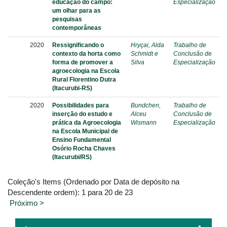
educação do campo:
Especialização
um olhar para as
pesquisas
contemporâneas
2020
Ressignificando o
Hryçai, Alda
Trabalho de
contexto da horta como
Schmidt e
Conclusão de
forma de promover a
Silva
Especialização
agroecologia na Escola
Rural Florentino Dutra
(Itacurubi-RS)
2020
Possibilidades para
Bundchen,
Trabalho de
inserção do estudo e
Alceu
Conclusão de
prática da Agroecologia
Wismann
Especialização
na Escola Municipal de
Ensino Fundamental
Osório Rocha Chaves
(Itacurubi/RS)
Coleção's Items (Ordenado por Data de depósito na
Descendente ordem): 1 para 20 de 23
Próximo >