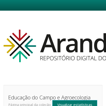
Skip
navigation
Educação do Campo e Agroecologia
Visualizar estatísticas
Página principal da coleção