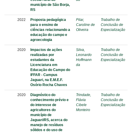
município de São Borja,
RS
2022
Proposta pedagógica
Pilar,
Trabalho de
para o ensino de
Caroline de
Conclusão de
ciências relacionando a
Oliveira
Especialização
educação do campo e
agroecologia
2020
Impactos de ações
Silva,
Trabalho de
realizadas por
Leonardo
Conclusão de
estudantes da
Hoffmann
Especialização
Licenciatura em
da
Educação do Campo do
IFFAR - Campus
Jaguari, na E.M.E.F.
Osório Rocha Chaves
2020
Diagnóstico do
Trindade,
Trabalho de
conhecimento prévio e
Flávia
Conclusão de
do interesse de
Cibele
Especialização
agricultores do
Monteiro
município de
Jaguari/RS, acerca do
manejo de resíduos
sólidos e do uso de