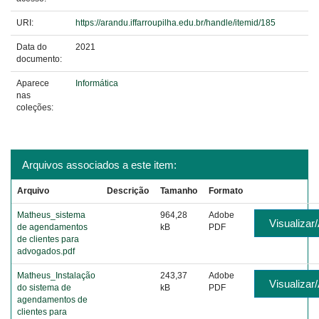
URI:
https://arandu.iffarroupilha.edu.br/handle/itemid/185
Data do
2021
documento:
Aparece
Informática
nas
coleções:
Arquivos associados a este item:
Arquivo
Descrição
Tamanho
Formato
Matheus_sistema
964,28
Adobe
Visualizar/
de agendamentos
kB
PDF
de clientes para
advogados.pdf
Matheus_Instalação
243,37
Adobe
Visualizar/
do sistema de
kB
PDF
agendamentos de
clientes para