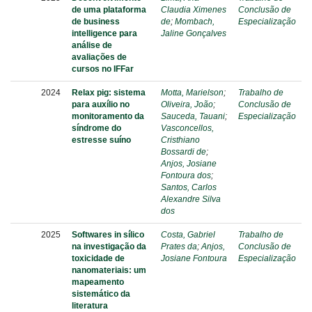
de uma plataforma
Claudia Ximenes
Conclusão de
de business
de
;
Mombach,
Especialização
intelligence para
Jaline Gonçalves
análise de
avaliações de
cursos no IFFar
2024
Relax pig: sistema
Motta, Marielson
;
Trabalho de
para auxílio no
Oliveira, João
;
Conclusão de
monitoramento da
Sauceda, Tauani
;
Especialização
síndrome do
Vasconcellos,
estresse suíno
Cristhiano
Bossardi de
;
Anjos, Josiane
Fontoura dos
;
Santos, Carlos
Alexandre Silva
dos
2025
Softwares in sílico
Costa, Gabriel
Trabalho de
na investigação da
Prates da
;
Anjos,
Conclusão de
toxicidade de
Josiane Fontoura
Especialização
nanomateriais: um
mapeamento
sistemático da
literatura