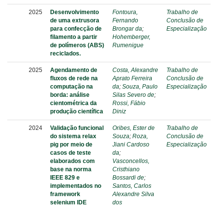
2025
Desenvolvimento
Fontoura,
Trabalho de
de uma extrusora
Fernando
Conclusão de
para confecção de
Brongar da
;
Especialização
filamento a partir
Hohemberger,
de polímeros (ABS)
Rumenigue
reciclados.
2025
Agendamento de
Costa, Alexandre
Trabalho de
fluxos de rede na
Aprato Ferreira
Conclusão de
computação na
da
;
Souza, Paulo
Especialização
borda: análise
Silas Severo de
;
cientométrica da
Rossi, Fábio
produção científica
Diniz
2024
Validação funcional
Oribes, Ester de
Trabalho de
do sistema relax
Souza
;
Roza,
Conclusão de
pig por meio de
Jiani Cardoso
Especialização
casos de teste
da
;
elaborados com
Vasconcellos,
base na norma
Cristhiano
IEEE 829 e
Bossardi de
;
implementados no
Santos, Carlos
framework
Alexandre Silva
selenium IDE
dos