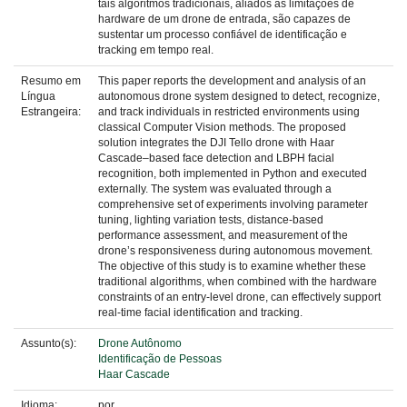
tais algoritmos tradicionais, aliados às limitações de
hardware de um drone de entrada, são capazes de
sustentar um processo confiável de identificação e
tracking em tempo real.
Resumo em
This paper reports the development and analysis of an
Língua
autonomous drone system designed to detect, recognize,
Estrangeira:
and track individuals in restricted environments using
classical Computer Vision methods. The proposed
solution integrates the DJI Tello drone with Haar
Cascade–based face detection and LBPH facial
recognition, both implemented in Python and executed
externally. The system was evaluated through a
comprehensive set of experiments involving parameter
tuning, lighting variation tests, distance-based
performance assessment, and measurement of the
drone’s responsiveness during autonomous movement.
The objective of this study is to examine whether these
traditional algorithms, when combined with the hardware
constraints of an entry-level drone, can effectively support
real-time facial identification and tracking.
Assunto(s):
Drone Autônomo
Identificação de Pessoas
Haar Cascade
Idioma:
por