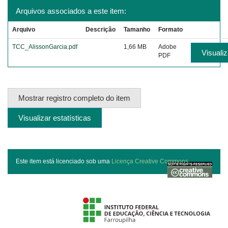
Arquivos associados a este item:
Arquivo
Descrição
Tamanho
Formato
TCC_AlissonGarcia.pdf
1,66 MB
Adobe
Visualiz
PDF
Mostrar registro completo do item
Visualizar estatísticas
Este item está licenciado sob uma
Licença Creative Commons