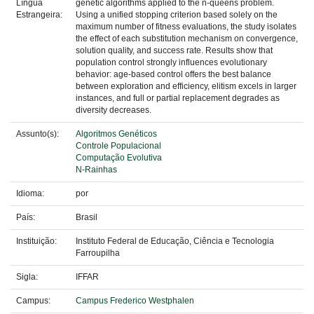
Língua
genetic algorithms applied to the n-queens problem.
Estrangeira:
Using a unified stopping criterion based solely on the
maximum number of fitness evaluations, the study isolates
the effect of each substitution mechanism on convergence,
solution quality, and success rate. Results show that
population control strongly influences evolutionary
behavior: age-based control offers the best balance
between exploration and efficiency, elitism excels in larger
instances, and full or partial replacement degrades as
diversity decreases.
Assunto(s):
Algoritmos Genéticos
Controle Populacional
Computação Evolutiva
N-Rainhas
Idioma:
por
País:
Brasil
Instituição:
Instituto Federal de Educação, Ciência e Tecnologia
Farroupilha
Sigla:
IFFAR
Campus:
Campus Frederico Westphalen