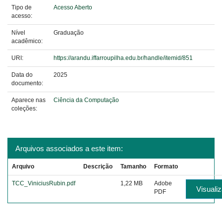
Tipo de
Acesso Aberto
acesso:
Nível
Graduação
acadêmico:
URI:
https://arandu.iffarroupilha.edu.br/handle/itemid/851
Data do
2025
documento:
Aparece nas
Ciência da Computação
coleções:
Arquivos associados a este item:
Arquivo
Descrição
Tamanho
Formato
TCC_ViniciusRubin.pdf
1,22 MB
Adobe
Visualiz
PDF