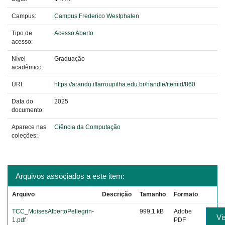
Campus:
Campus Frederico Westphalen
Tipo de
Acesso Aberto
acesso:
Nível
Graduação
acadêmico:
URI:
https://arandu.iffarroupilha.edu.br/handle/itemid/860
Data do
2025
documento:
Aparece nas
Ciência da Computação
coleções:
Arquivos associados a este item:
Arquivo
Descrição
Tamanho
Formato
TCC_MoisesAlbertoPellegrin-
999,1 kB
Adobe
Vi
1.pdf
PDF