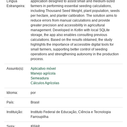
Língua
application designed to assist small and medium-sized
Estrangeira:
farmers in performing essential seeding calculations,
including Thousand Seed Weight, plant population, seeds
per hectare, and planter calibration. The solution aims to
reduce errors from manual calculations and provide
greater precision and accessibility in agricultural
management. Developed in Kotlin with local SQLite
storage, the app also enables consulting previous
calculations. Based on the results obtained, the study
highlights the importance of accessible digital tools for
small farmers, supporting better control of seeding
operations and strengthening autonomy in the production
process.
Assunto(s):
Aplicativo móvel
Manejo agrícola
Semeadura
Cálculos Agrícolas
Idioma:
por
País:
Brasil
Instituição:
Instituto Federal de Educação, Ciência e Tecnologia
Farroupilha
Sigla:
IFFAR