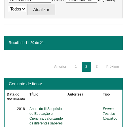
Ordenar
Registro(s)
Resultado 11-20 de 21.
Anterior
1
2
3
Próximo
Conjunto de itens:
Data do
Título
Autor(es)
Tipo
documento
2018
Anais do III Simpósio
-
Evento
de Educação e
Técnico
Ciências: valorizando
Científico
os diferentes saberes