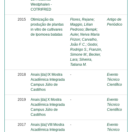
Westphalen -
COTRIFRED
2015
Otimização da
Flores, Rejane
;
Artigo de
produção de plantas
Maggio, Lilian
Periódico
in vitro de cultivares
Pedroso
;
Bempk
;
de Ipomoea batatas
Auler, Neiva Maria
Frizon
;
Carvalho,
João F. C.
;
Godoi,
Rodrigo S.
;
Franzin,
Simone M.
;
Becker,
Lara
;
Silveira,
Tatiana M.
2018
Anais [da] IX Mostra
-
Evento
Acadêmica Integrada
Técnico
Campus Júlio de
Científico
Castilhos
2019
Anais [da] X Mostra
-
Evento
Acadêmica Integrada
Técnico
Campus Júlio de
Científico
Castilhos
2017
Anais [da] VIII Mostra
-
Evento
Acadêmica Integrada
Técnico