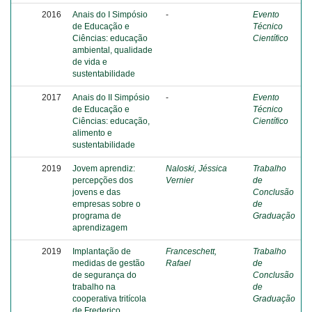
2016
Anais do I Simpósio
-
Evento
de Educação e
Técnico
Ciências: educação
Científico
ambiental, qualidade
de vida e
sustentabilidade
2017
Anais do II Simpósio
-
Evento
de Educação e
Técnico
Ciências: educação,
Científico
alimento e
sustentabilidade
2019
Jovem aprendiz:
Naloski, Jéssica
Trabalho
percepções dos
Vernier
de
jovens e das
Conclusão
empresas sobre o
de
programa de
Graduação
aprendizagem
2019
Implantação de
Franceschett,
Trabalho
medidas de gestão
Rafael
de
de segurança do
Conclusão
trabalho na
de
cooperativa tritícola
Graduação
de Frederico