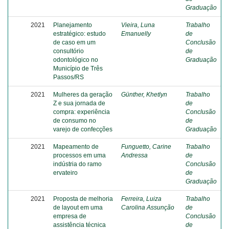
Graduação
2021
Planejamento
Vieira, Luna
Trabalho
estratégico: estudo
Emanuelly
de
de caso em um
Conclusão
consultório
de
odontológico no
Graduação
Município de Três
Passos/RS
2021
Mulheres da geração
Günther, Khetlyn
Trabalho
Z e sua jornada de
de
compra: experiência
Conclusão
de consumo no
de
varejo de confecções
Graduação
2021
Mapeamento de
Funguetto, Carine
Trabalho
processos em uma
Andressa
de
indústria do ramo
Conclusão
ervateiro
de
Graduação
2021
Proposta de melhoria
Ferreira, Luiza
Trabalho
de layout em uma
Carolina Assunção
de
empresa de
Conclusão
assistência técnica
de