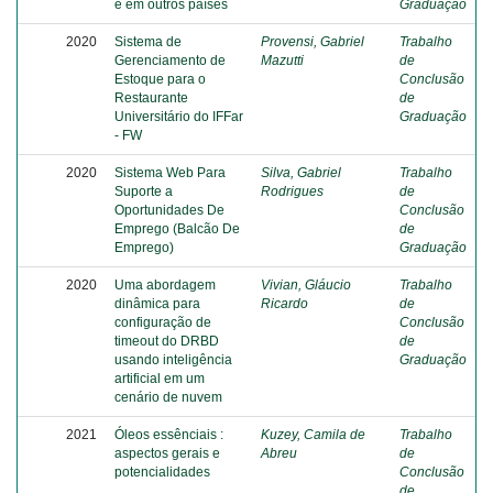
e em outros países
Graduação
2020
Sistema de
Provensi, Gabriel
Trabalho
Gerenciamento de
Mazutti
de
Estoque para o
Conclusão
Restaurante
de
Universitário do IFFar
Graduação
- FW
2020
Sistema Web Para
Silva, Gabriel
Trabalho
Suporte a
Rodrigues
de
Oportunidades De
Conclusão
Emprego (Balcão De
de
Emprego)
Graduação
2020
Uma abordagem
Vivian, Gláucio
Trabalho
dinâmica para
Ricardo
de
configuração de
Conclusão
timeout do DRBD
de
usando inteligência
Graduação
artificial em um
cenário de nuvem
2021
Óleos essênciais :
Kuzey, Camila de
Trabalho
aspectos gerais e
Abreu
de
potencialidades
Conclusão
de