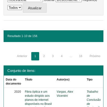
Ordenar
Registro(s)
Resultado 1-10 de 158.
Anterior
1
2
3
4
...
16
Próximo
Conjunto de itens:
Data do
Título
Autor(es)
Tipo
documento
2020
Fibra óptica e um
Vargas, Alex
Trabalho
estudo dirigido aos
Vicentini
de
planos de internet
Conclusão
disponíveis no Brasil
de