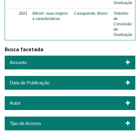
Graduação
2021
Bitcoin: suas origens
Casagrande, Bruno
Trabalho
e características
de
Conclusão
de
Graduação
Busca facetada
Assunto
Data de Publicação
Autor
Tipo de Acesso