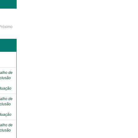
Próximo
o
alho de
clusão
duação
alho de
clusão
duação
alho de
clusão