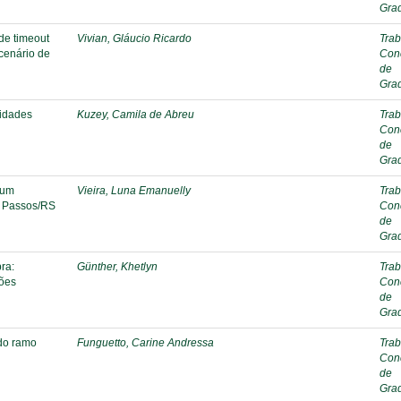
Gra
de timeout
Vivian, Gláucio Ricardo
Trab
 cenário de
Con
de
Gra
lidades
Kuzey, Camila de Abreu
Trab
Con
de
Gra
 um
Vieira, Luna Emanuelly
Trab
s Passos/RS
Con
de
Gra
ra:
Günther, Khetlyn
Trab
ções
Con
de
Gra
do ramo
Funguetto, Carine Andressa
Trab
Con
de
Gra