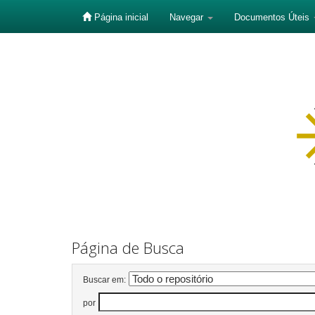
Página inicial
Navegar
Documentos Úteis
Skip
navigation
Página de Busca
Buscar em:
por