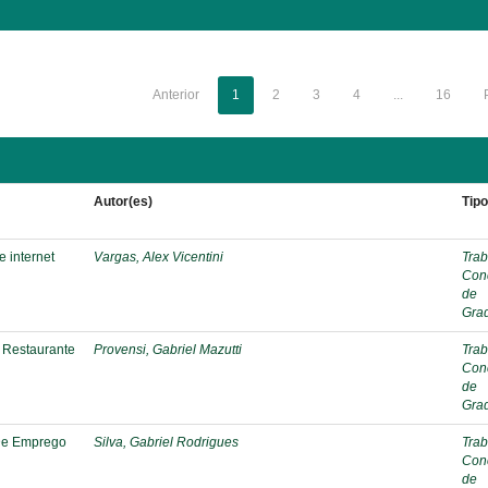
Anterior
1
2
3
4
...
16
Autor(es)
Tip
e internet
Vargas, Alex Vicentini
Trab
Con
de
Gra
 Restaurante
Provensi, Gabriel Mazutti
Trab
Con
de
Gra
De Emprego
Silva, Gabriel Rodrigues
Trab
Con
de