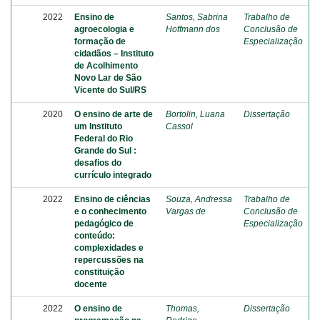
2022
Ensino de
Santos, Sabrina
Trabalho de
agroecologia e
Hoffmann dos
Conclusão de
formação de
Especialização
cidadãos – Instituto
de Acolhimento
Novo Lar de São
Vicente do Sul/RS
2020
O ensino de arte de
Bortolin, Luana
Dissertação
um Instituto
Cassol
Federal do Rio
Grande do Sul :
desafios do
currículo integrado
2022
Ensino de ciências
Souza, Andressa
Trabalho de
e o conhecimento
Vargas de
Conclusão de
pedagógico de
Especialização
conteúdo:
complexidades e
repercussões na
constituição
docente
2022
O ensino de
Thomas,
Dissertação