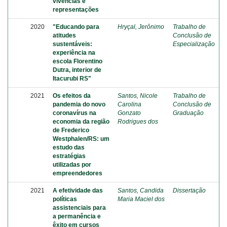
vivências e
representações
2020
"Educando para
Hryçal, Jerônimo
Trabalho de
atitudes
Conclusão de
sustentáveis:
Especialização
experiência na
escola Florentino
Dutra, interior de
Itacurubi RS"
2021
Os efeitos da
Santos, Nicole
Trabalho de
pandemia do novo
Carolina
Conclusão de
coronavírus na
Gonzato
Graduação
economia da região
Rodrigues dos
de Frederico
Westphalen/RS: um
estudo das
estratégias
utilizadas por
empreendedores
2021
A efetividade das
Santos, Candida
Dissertação
políticas
Maria Maciel dos
assistenciais para
a permanência e
êxito em cursos