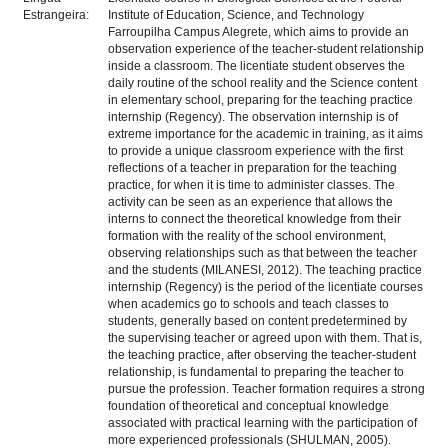
Estrangeira:
Institute of Education, Science, and Technology
Farroupilha Campus Alegrete, which aims to provide an
observation experience of the teacher-student relationship
inside a classroom. The licentiate student observes the
daily routine of the school reality and the Science content
in elementary school, preparing for the teaching practice
internship (Regency). The observation internship is of
extreme importance for the academic in training, as it aims
to provide a unique classroom experience with the first
reflections of a teacher in preparation for the teaching
practice, for when it is time to administer classes. The
activity can be seen as an experience that allows the
interns to connect the theoretical knowledge from their
formation with the reality of the school environment,
observing relationships such as that between the teacher
and the students (MILANESI, 2012). The teaching practice
internship (Regency) is the period of the licentiate courses
when academics go to schools and teach classes to
students, generally based on content predetermined by
the supervising teacher or agreed upon with them. That is,
the teaching practice, after observing the teacher-student
relationship, is fundamental to preparing the teacher to
pursue the profession. Teacher formation requires a strong
foundation of theoretical and conceptual knowledge
associated with practical learning with the participation of
more experienced professionals (SHULMAN, 2005).