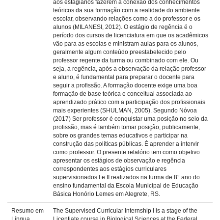
aos estagiários fazerem a conexão dos conhecimentos
teóricos da sua formação com a realidade do ambiente
escolar, observando relações como a do professor e os
alunos (MILANESI, 2012). O estágio de regência é o
período dos cursos de licenciatura em que os acadêmicos
vão para as escolas e ministram aulas para os alunos,
geralmente algum conteúdo preestabelecido pelo
professor regente da turma ou combinado com ele. Ou
seja, a regência, após a observação da relação professor
e aluno, é fundamental para preparar o docente para
seguir a profissão. A formação docente exige uma boa
formação de base teórica e conceitual associada ao
aprendizado prático com a participação dos profissionais
mais experientes (SHULMAN, 2005). Segundo Nóvoa
(2017) Ser professor é conquistar uma posição no seio da
profissão, mas é também tomar posição, publicamente,
sobre os grandes temas educativos e participar na
construção das políticas públicas. É aprender a intervir
como professor. O presente relatório tem como objetivo
apresentar os estágios de observação e regência
correspondentes aos estágios curriculares
supervisionados I e II realizados na turma de 8° ano do
ensino fundamental da Escola Municipal de Educação
Básica Honório Lemes em Alegrete, RS.
Resumo em
The Supervised Curricular Internship I is a stage of the
Língua
Licentiate course in Biological Sciences at the Federal