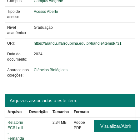
Campus:
Campus Alegrete
Tipo de
Acesso Aberto
acesso:
Nível
Graduação
acadêmico:
URI:
https://arandu.iffarroupilha.edu.br/handle/itemid/731
Data do
2024
documento:
Aparece nas
Ciências Biológicas
coleções:
Arquivos associados a este item:
Arquivo
Descrição
Tamanho
Formato
Relatorio
2,34 MB
Adobe
Visualizar/Abrir
ECS I e II
PDF
-
Fernanda