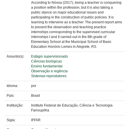
According to Nóvoa (2017), being a teacher is conquering
a position within the profession, but it is also taking a
public stance on major educational issues and
participating in the construction of public policies. It is
learning to intervene as a teacher. The present report aims
to present the observation and teaching practice
internships corresponding to the supervised curricular
internships I and II carried out in the 8th grade of
Elementary School at the Municipal School of Basic
Education Honório Lemes in Alegrete, RS.
Assunto(s):
Estágio supervisionado
Ciências biológicas
Ensino fundamental
Observação e regência
Sistemas reprodutores
Idioma:
por
País:
Brasil
Instituição:
Instituto Federal de Educação, Ciência e Tecnologia
Farroupilha
Sigla:
IFFAR