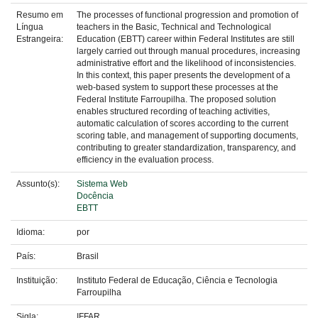
Resumo em
The processes of functional progression and promotion of
Língua
teachers in the Basic, Technical and Technological
Estrangeira:
Education (EBTT) career within Federal Institutes are still
largely carried out through manual procedures, increasing
administrative effort and the likelihood of inconsistencies.
In this context, this paper presents the development of a
web-based system to support these processes at the
Federal Institute Farroupilha. The proposed solution
enables structured recording of teaching activities,
automatic calculation of scores according to the current
scoring table, and management of supporting documents,
contributing to greater standardization, transparency, and
efficiency in the evaluation process.
Assunto(s):
Sistema Web
Docência
EBTT
Idioma:
por
País:
Brasil
Instituição:
Instituto Federal de Educação, Ciência e Tecnologia
Farroupilha
Sigla:
IFFAR