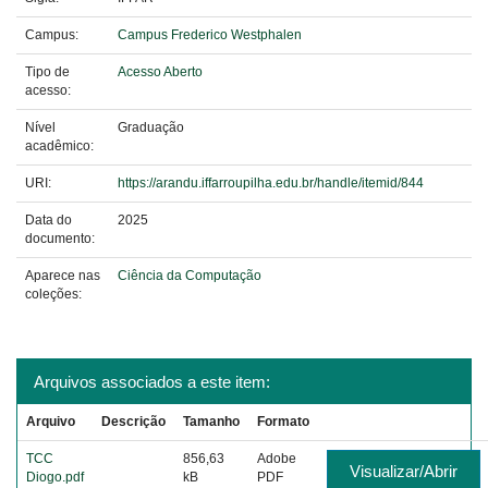
Campus:
Campus Frederico Westphalen
Tipo de
Acesso Aberto
acesso:
Nível
Graduação
acadêmico:
URI:
https://arandu.iffarroupilha.edu.br/handle/itemid/844
Data do
2025
documento:
Aparece nas
Ciência da Computação
coleções:
Arquivos associados a este item:
Arquivo
Descrição
Tamanho
Formato
TCC
856,63
Adobe
Visualizar/Abrir
Diogo.pdf
kB
PDF