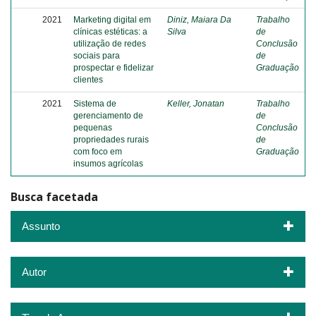
2021
Marketing digital em
Diniz, Maiara Da
Trabalho
clínicas estéticas: a
Silva
de
utilização de redes
Conclusão
sociais para
de
prospectar e fidelizar
Graduação
clientes
2021
Sistema de
Keller, Jonatan
Trabalho
gerenciamento de
de
pequenas
Conclusão
propriedades rurais
de
com foco em
Graduação
insumos agrícolas
Busca facetada
Assunto
Autor