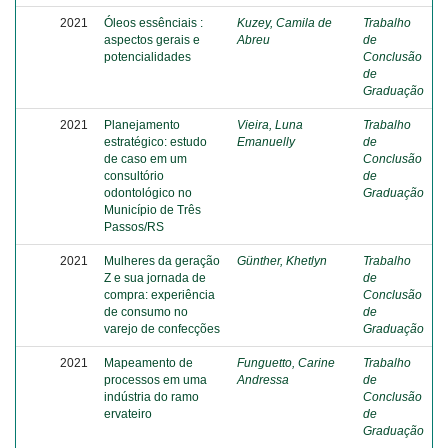
2021
Óleos essênciais :
Kuzey, Camila de
Trabalho
aspectos gerais e
Abreu
de
potencialidades
Conclusão
de
Graduação
2021
Planejamento
Vieira, Luna
Trabalho
estratégico: estudo
Emanuelly
de
de caso em um
Conclusão
consultório
de
odontológico no
Graduação
Município de Três
Passos/RS
2021
Mulheres da geração
Günther, Khetlyn
Trabalho
Z e sua jornada de
de
compra: experiência
Conclusão
de consumo no
de
varejo de confecções
Graduação
2021
Mapeamento de
Funguetto, Carine
Trabalho
processos em uma
Andressa
de
indústria do ramo
Conclusão
ervateiro
de
Graduação