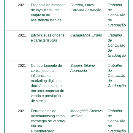
2021
Proposta de melhoria
Ferreira, Luiza
Trabalho
de layout em uma
Carolina Assunção
de
empresa de
Conclusão
assistência técnica
de
Graduação
2021
Bitcoin: suas origens
Casagrande, Bruno
Trabalho
e características
de
Conclusão
de
Graduação
2021
Comportamento do
Saggin, Silaine
Trabalho
consumidor: a
Aparecida
de
influência do
Conclusão
marketing digital na
de
decisão de compra
Graduação
em uma empresa de
venda e prestação
de serviço
2021
Ferramentas de
Meneghini, Gustavo
Trabalho
merchandising como
Weiller
de
estratégia de vendas
Conclusão
em um
de
supermercado
Graduação