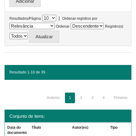
|
Resultados/Página
Ordenar registros por
Ordenar
Registro(s)
Resultado 1-10 de 39.
Anterior
1
2
3
4
Próximo
Conjunto de itens:
Data do
Título
Autor(es)
Tipo
documento