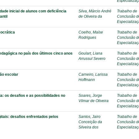
Especializa
dade inicial de alunos com deficiência
Silva, Márcio André
Trabalho de
antil
de Oliveira da
Conclusão d
Especializa
mocrática
Coelho, Maíse
Trabalho de
Rodrigues
Conclusão d
Especializa
edagógica no país dos últimos cinco anos
Goulart, Liana
Trabalho de
Arrussul Severo
Conclusão d
Especializa
ão escolar
Carneiro, Larissa
Trabalho de
Hoffmann
Conclusão d
Especializa
: os desafios e as possibilidades no
Soares, Jorge
Trabalho de
Vilmar de Oliveira
Conclusão d
Especializa
itais: desafios enfrentados pelos
Santos, Jairo
Trabalho de
Conceição da
Conclusão d
Silveira dos
Especializa