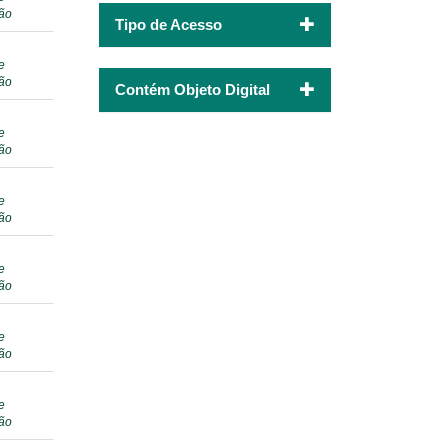
ção
Tipo de Acesso
e
ção
Contém Objeto Digital
e
ção
e
ção
e
ção
e
ção
e
ção