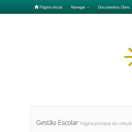
Página inicial
Navegar
Documentos Úteis
Skip
navigation
Gestão Escolar
Página principal da coleçã