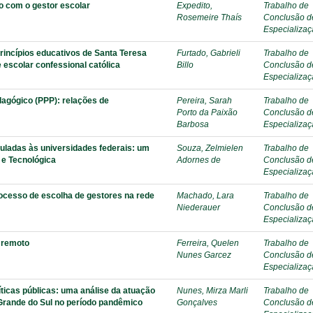
o com o gestor escolar
Expedito,
Trabalho de
Rosemeire Thaís
Conclusão d
Especializa
rincípios educativos de Santa Teresa
Furtado, Gabrieli
Trabalho de
e escolar confessional católica
Billo
Conclusão d
Especializa
dagógico (PPP): relações de
Pereira, Sarah
Trabalho de
Porto da Paixão
Conclusão d
Barbosa
Especializa
uladas às universidades federais: um
Souza, Zelmielen
Trabalho de
 e Tecnológica
Adornes de
Conclusão d
Especializa
ocesso de escolha de gestores na rede
Machado, Lara
Trabalho de
Niederauer
Conclusão d
Especializa
o remoto
Ferreira, Quelen
Trabalho de
Nunes Garcez
Conclusão d
Especializa
íticas públicas: uma análise da atuação
Nunes, Mirza Marli
Trabalho de
 Grande do Sul no período pandêmico
Gonçalves
Conclusão d