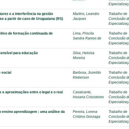
Especializa
ares e a interferência na gestão
Martins, Leandro
Trabalho de
se a partir do caso de Uruguaiana (RS)
Jacques
Conclusão d
Especializa
tivo de formação continuada de
Lima, Priscila
Trabalho de
Sandra Ramos de
Conclusão d
Especializa
 sensível para educação
Silva, Heloisa
Trabalho de
Moreira
Conclusão d
Especializa
social
Barbosa, Jozeildo
Trabalho de
Kleberson
Conclusão d
Especializa
s e aproximações entre o legal e o real
Cavalcante,
Trabalho de
Hosana Crisostomo
Conclusão d
Especializa
do ensino aprendizagem : uma análise da
Pereira, Lorena
Trabalho de
Cristina Gonzaga
Conclusão d
Especializa