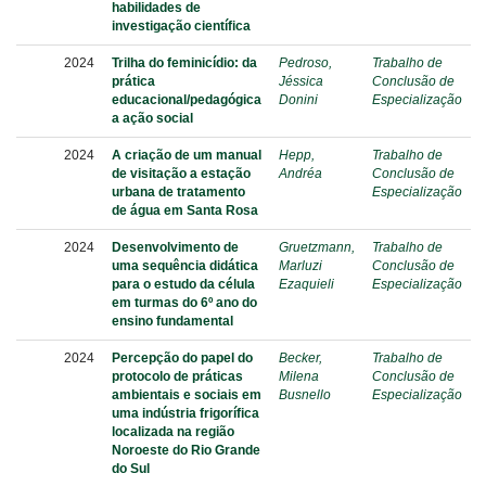
habilidades de
investigação científica
2024
Trilha do feminicídio: da
Pedroso,
Trabalho de
prática
Jéssica
Conclusão de
educacional/pedagógica
Donini
Especialização
a ação social
2024
A criação de um manual
Hepp,
Trabalho de
de visitação a estação
Andréa
Conclusão de
urbana de tratamento
Especialização
de água em Santa Rosa
2024
Desenvolvimento de
Gruetzmann,
Trabalho de
uma sequência didática
Marluzi
Conclusão de
para o estudo da célula
Ezaquieli
Especialização
em turmas do 6º ano do
ensino fundamental
2024
Percepção do papel do
Becker,
Trabalho de
protocolo de práticas
Milena
Conclusão de
ambientais e sociais em
Busnello
Especialização
uma indústria frigorífica
localizada na região
Noroeste do Rio Grande
do Sul