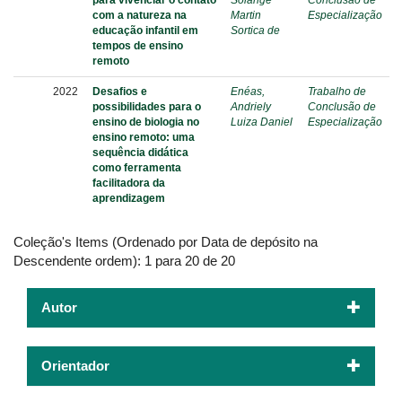
para vivenciar o contato
Solange
Conclusão de
com a natureza na
Martin
Especialização
educação infantil em
Sortica de
tempos de ensino
remoto
2022
Desafios e
Enéas,
Trabalho de
possibilidades para o
Andriely
Conclusão de
ensino de biologia no
Luiza Daniel
Especialização
ensino remoto: uma
sequência didática
como ferramenta
facilitadora da
aprendizagem
Coleção's Items (Ordenado por Data de depósito na
Descendente ordem): 1 para 20 de 20
Autor
Orientador