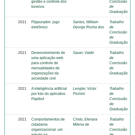
gestão e controle dos
Conclusão
bovinos
de
Graduação
2021
Flippunpkin: jogo
Santos, William
Trabalho
eletrônico
George Rocha dos
de
Conclusão
de
Graduação
2021
Desenvolvimento de
Sauer, Valdir
Trabalho
uma aplicação web
de
para controle de
Conclusão
mensalidades de
de
organizações da
Graduação
sociedade civil
2021
A inteligência artificial
Lengler, Victor
Trabalho
por trás do aplicativo
Picinini
de
Papibot
Conclusão
de
Graduação
2021
Comportamentos de
Cristo, Elenara
Trabalho
cidadania
Milena de
de
organizacional: um
Conclusão
estudo na
de