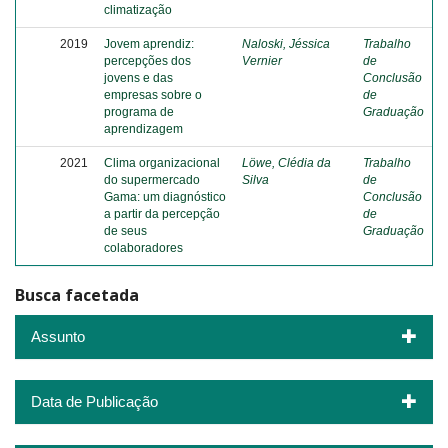
climatização
2019
Jovem aprendiz:
Naloski, Jéssica
Trabalho
percepções dos
Vernier
de
jovens e das
Conclusão
empresas sobre o
de
programa de
Graduação
aprendizagem
2021
Clima organizacional
Löwe, Clédia da
Trabalho
do supermercado
Silva
de
Gama: um diagnóstico
Conclusão
a partir da percepção
de
de seus
Graduação
colaboradores
Busca facetada
Assunto
Data de Publicação