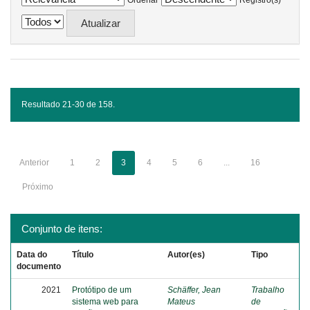
Ordenar
Registro(s)
Resultado 21-30 de 158.
Anterior
1
2
3
4
5
6
...
16
Próximo
Conjunto de itens:
Data do
Título
Autor(es)
Tipo
documento
2021
Protótipo de um
Schäffer, Jean
Trabalho
sistema web para
Mateus
de