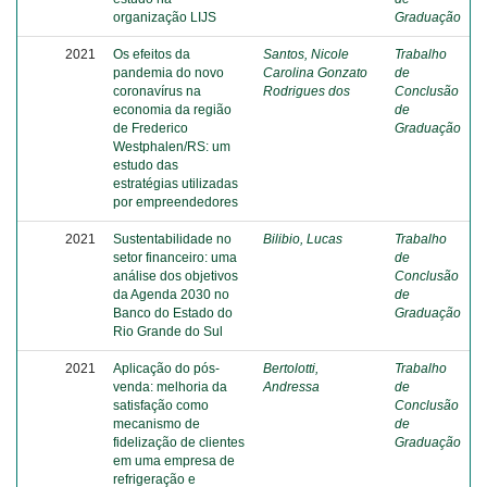
organização LIJS
Graduação
2021
Os efeitos da
Santos, Nicole
Trabalho
pandemia do novo
Carolina Gonzato
de
coronavírus na
Rodrigues dos
Conclusão
economia da região
de
de Frederico
Graduação
Westphalen/RS: um
estudo das
estratégias utilizadas
por empreendedores
2021
Sustentabilidade no
Bilibio, Lucas
Trabalho
setor financeiro: uma
de
análise dos objetivos
Conclusão
da Agenda 2030 no
de
Banco do Estado do
Graduação
Rio Grande do Sul
2021
Aplicação do pós-
Bertolotti,
Trabalho
venda: melhoria da
Andressa
de
satisfação como
Conclusão
mecanismo de
de
fidelização de clientes
Graduação
em uma empresa de
refrigeração e