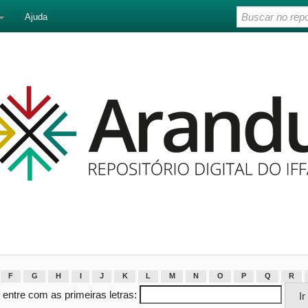
Ajuda
F
G
H
I
J
K
L
M
N
O
P
Q
R
 entre com as primeiras letras: