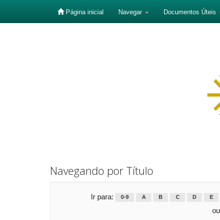
Página inicial
Navegar
Documentos Úteis
Skip
navigation
Navegando por Título
Ir para:
0-9
A
B
C
D
E
ou