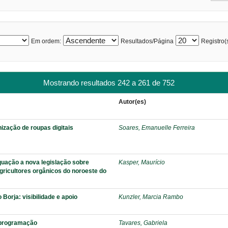
Em ordem:
Resultados/Página
Registro(s
Mostrando resultados 242 a 261 de 752
Autor(es)
ização de roupas digitais
Soares, Emanuelle Ferreira
quação a nova legislação sobre
Kasper, Maurício
agricultores orgânicos do noroeste do
 Borja: visibilidade e apoio
Kunzler, Marcia Rambo
e programação
Tavares, Gabriela