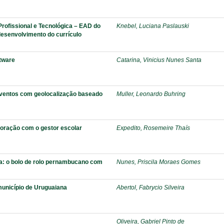
ofissional e Tecnológica – EAD do
Knebel, Luciana Paslauski
 desenvolvimento do currículo
tware
Catarina, Vinicius Nunes Santa
 eventos com geolocalização baseado
Muller, Leonardo Buhring
boração com o gestor escolar
Expedito, Rosemeire Thaís
ra: o bolo de rolo pernambucano com
Nunes, Priscila Moraes Gomes
 município de Uruguaiana
Abertol, Fabrycio Silveira
Oliveira, Gabriel Pinto de