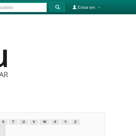
Entrar em:
S
T
U
V
W
X
Y
Z