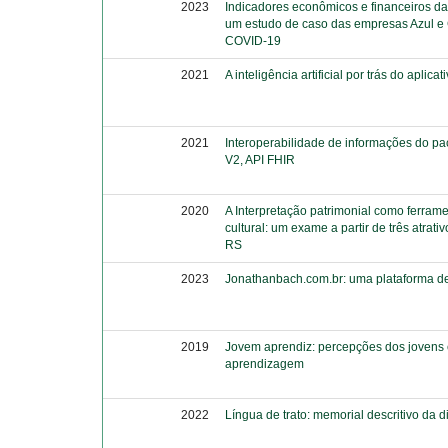
2023
Indicadores econômicos e financeiros da
um estudo de caso das empresas Azul e
COVID-19
2021
A inteligência artificial por trás do aplica
2021
Interoperabilidade de informações do p
V2, API FHIR
2020
A Interpretação patrimonial como ferram
cultural: um exame a partir de três atrati
RS
2023
Jonathanbach.com.br: uma plataforma de
2019
Jovem aprendiz: percepções dos jovens
aprendizagem
2022
Língua de trato: memorial descritivo da d