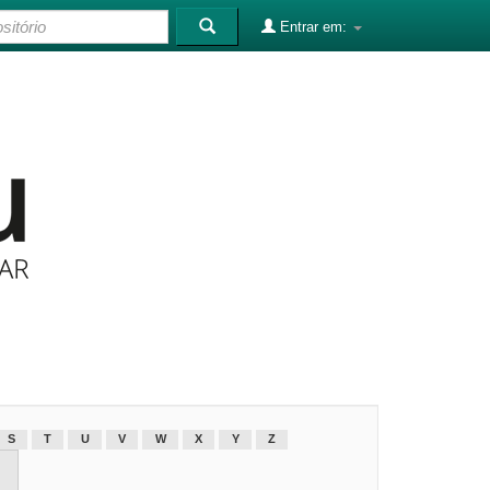
Entrar em:
S
T
U
V
W
X
Y
Z