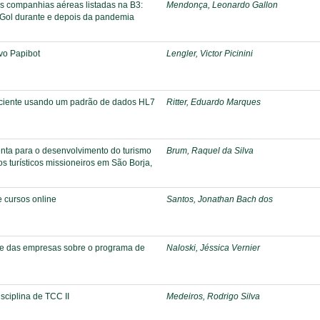
s companhias aéreas listadas na B3:
Mendonça, Leonardo Gallon
 Gol durante e depois da pandemia
tivo Papibot
Lengler, Victor Picinini
aciente usando um padrão de dados HL7
Ritter, Eduardo Marques
enta para o desenvolvimento do turismo
Brum, Raquel da Silva
vos turísticos missioneiros em São Borja,
 cursos online
Santos, Jonathan Bach dos
 e das empresas sobre o programa de
Naloski, Jéssica Vernier
isciplina de TCC II
Medeiros, Rodrigo Silva