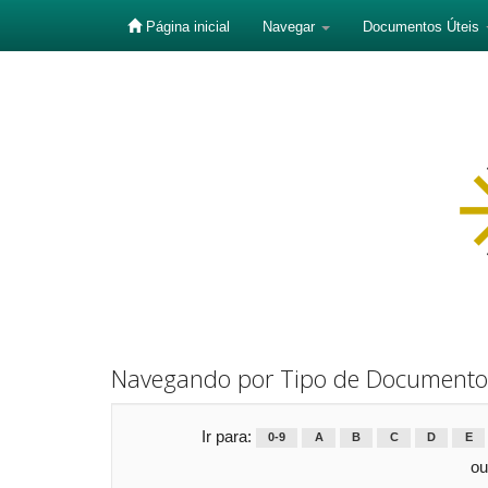
Página inicial
Navegar
Documentos Úteis
Skip
navigation
Navegando por Tipo de Documento
Ir para:
0-9
A
B
C
D
E
ou