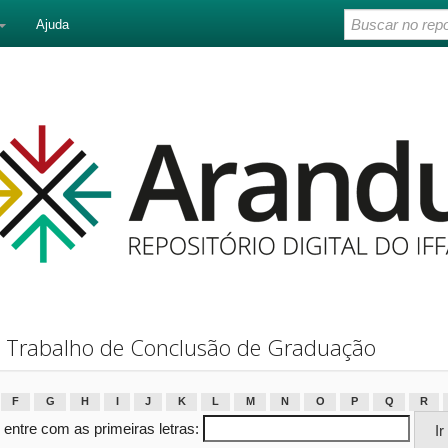
Ajuda
 Trabalho de Conclusão de Graduação
F
G
H
I
J
K
L
M
N
O
P
Q
R
 entre com as primeiras letras: