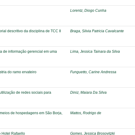
Lorentz, Diogo Cunha
al descritivo da disciplina de TCC II
Braga, Silvia Patricia Cavalcante
a de informação gerencial em uma
Lima, Jessica Tainara da Silva
ria do ramo ervateiro
Funguetto, Carine Andressa
 utilização de redes sociais para
Diniz, Maiara Da Silva
e meios de hospedagens em São Borja,
Mattos, Rodrigo de
o Hotel Rafaello
Gomes, Jessica Brosovitzki