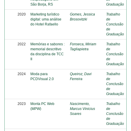
São Borja, RS
Graduação
2020
Marketing turístico
Gomes, Jessica
Trabalho
digital: uma análise
Brosovitzki
de
do Hotel Rafaello
Conclusão
de
Graduação
2022
Memórias e sabores :
Fonseca, Miriam
Trabalho
memorial descritivo
Tagliapietra
de
da disciplina de TCC
Conclusão
II
de
Graduação
2024
Moda para
Queiroz, Davi
Trabalho
PCDVisual 2.0
Ferreira
de
Conclusão
de
Graduação
2023
Monta PC Web
Nascimento,
Trabalho
(MPW)
Marcus Vinicius
de
Soares
Conclusão
de
Graduação