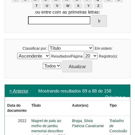
T
U
V
W
X
Y
Z
ou entre com as primeiras letras:
Classificar por:
Em ordem:
Resultados/Página
Registro(s):
< Anterior
Mostrando resultados 69 a 88 de 158
Próximo >
Data do
Título
Autor(es)
Tipo
documento
2022
Magret de pato ao
Braga, Silvia
Trabalho
molho de jambu
Patricia Cavalcante
de
memorial descritivo
Conclusão