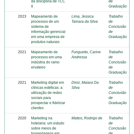
da disciplina de TCC
de
II
Graduação
2023
Mapeamento de
Lima, Jessica
Trabalho
processos de um
Tainara da Silva
de
sistema de
Conclusão
informação gerencial
de
em uma empresa de
Graduação
produtos naturais
2021
Mapeamento de
Funguetto, Carine
Trabalho
processos em uma
Andressa
de
indústria do ramo
Conclusão
ervateiro
de
Graduação
2021
Marketing digital em
Diniz, Maiara Da
Trabalho
clínicas estéticas: a
Silva
de
utilização de redes
Conclusão
sociais para
de
prospectar e fidelizar
Graduação
clientes
2020
Marketing na
Mattos, Rodrigo de
Trabalho
hotelaria: um estudo
de
sobre meios de
Conclusão
hospedagens em
de