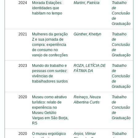
2024
Morada Estações:
Martini, Patrícia
Trabalho
identidades que
de
habitam no tempo
Conclusão
de
Graduação
2021
Mulheres da geração
Günther, Khetlyn
Trabalho
Z e sua jornada de
de
compra: experiência
Conclusão
de consumo no
de
varejo de confecções
Graduação
2023
Mundo do trabalho e
ROZA, LETÍCIA DE
Trabalho
pessoas com surdez:
FÁTIMA DA
de
vivências de
Conclusão
trabalhadores surdos
de
Graduação
2020
Museu como atrativo
Reinaço, Neuza
Trabalho
turístico: relato de
Albertina Curtis
de
experiência no
Conclusão
Museu Getúlio
de
Vargas em São Borja,
Graduação
RS
2020
O museu ergológico
Anjos, Vilmar
Trabalho