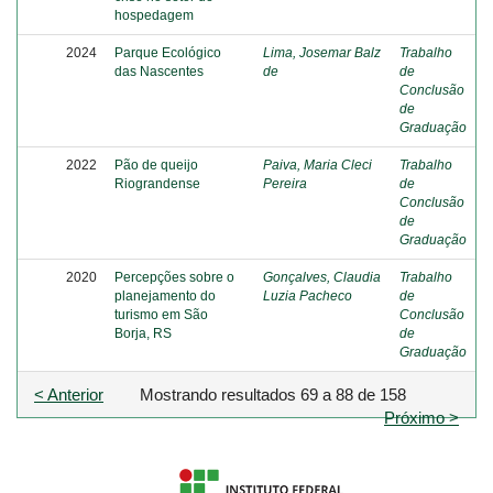
hospedagem
2024
Parque Ecológico
Lima, Josemar Balz
Trabalho
das Nascentes
de
de
Conclusão
de
Graduação
2022
Pão de queijo
Paiva, Maria Cleci
Trabalho
Riograndense
Pereira
de
Conclusão
de
Graduação
2020
Percepções sobre o
Gonçalves, Claudia
Trabalho
planejamento do
Luzia Pacheco
de
turismo em São
Conclusão
Borja, RS
de
Graduação
< Anterior
Mostrando resultados 69 a 88 de 158
Próximo >