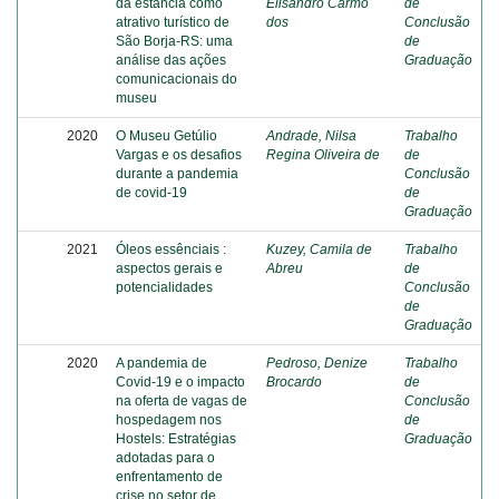
da estância como
Elisandro Carmo
de
atrativo turístico de
dos
Conclusão
São Borja-RS: uma
de
análise das ações
Graduação
comunicacionais do
museu
2020
O Museu Getúlio
Andrade, Nilsa
Trabalho
Vargas e os desafios
Regina Oliveira de
de
durante a pandemia
Conclusão
de covid-19
de
Graduação
2021
Óleos essênciais :
Kuzey, Camila de
Trabalho
aspectos gerais e
Abreu
de
potencialidades
Conclusão
de
Graduação
2020
A pandemia de
Pedroso, Denize
Trabalho
Covid-19 e o impacto
Brocardo
de
na oferta de vagas de
Conclusão
hospedagem nos
de
Hostels: Estratégias
Graduação
adotadas para o
enfrentamento de
crise no setor de