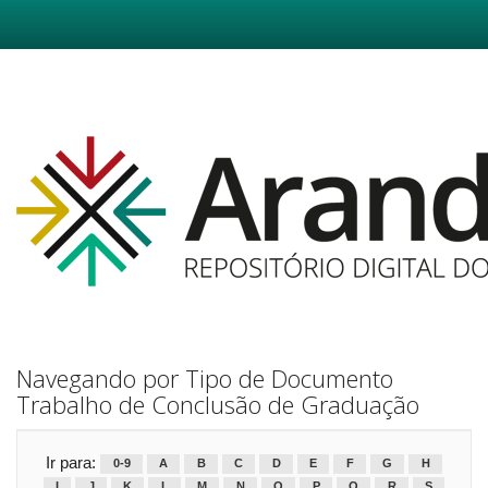
Skip
navigation
Navegando por Tipo de Documento
Trabalho de Conclusão de Graduação
Ir para:
0-9
A
B
C
D
E
F
G
H
I
J
K
L
M
N
O
P
Q
R
S