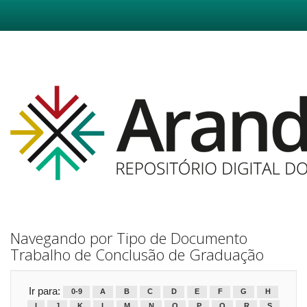
Skip
navigation
Navegando por Tipo de Documento
Trabalho de Conclusão de Graduação
Ir para:
0-9
A
B
C
D
E
F
G
H
I
J
K
L
M
N
O
P
Q
R
S