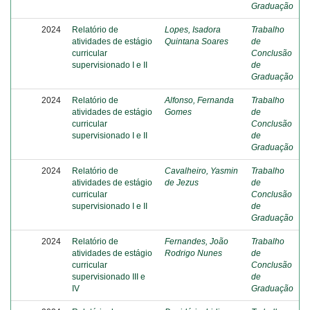
Graduação
2024
Relatório de
Lopes, Isadora
Trabalho
atividades de estágio
Quintana Soares
de
curricular
Conclusão
supervisionado I e II
de
Graduação
2024
Relatório de
Alfonso, Fernanda
Trabalho
atividades de estágio
Gomes
de
curricular
Conclusão
supervisionado I e II
de
Graduação
2024
Relatório de
Cavalheiro, Yasmin
Trabalho
atividades de estágio
de Jezus
de
curricular
Conclusão
supervisionado I e II
de
Graduação
2024
Relatório de
Fernandes, João
Trabalho
atividades de estágio
Rodrigo Nunes
de
curricular
Conclusão
supervisionado III e
de
IV
Graduação