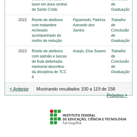
lazer em área central
de
de Santo Cristo
Graduação
2022
Risoto de abóbora
Figueiredo, Patrícia
Trabalho
com matambre
Azevedo dos
de
recheado
Santos
Conclusão
acompanhado de
de
molho de redução
Graduação
2022
Risoto de abóbora
Araújo, Elsa Soares
Trabalho
com salmão e lascas
de
de truta defumada:
Conclusão
memorial descritivo
de
da disciplina de TCC
Graduação
II
< Anterior
Mostrando resultados 100 a 119 de 158
Próximo >