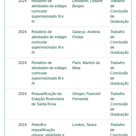
2024
Relatório de
Desidério, Lidiane
Trabalho
atividades de estágio
Borges
de
curricular
Conclusão
supervisionado III e
de
IV
Graduação
2024
Relatório de
Galarça, Andreia
Trabalho
atividades de estágio
Freitas
de
curricular
Conclusão
supervisionado III e
de
IV
Graduação
2024
Relatório de
Paim, Marlize da
Trabalho
atividades de estágio
Mota
de
curricular
Conclusão
supervisionado III e
de
IV
Graduação
2024
Requalificação da
Grieger, Francieli
Trabalho
Estação Rodoviária
Fernanda
de
de Santa Rosa
Conclusão
de
Graduação
2024
Retrofit e
Lunkes, Taiara
Trabalho
requalificação
de
urbana: vitalidade e
Conclusão