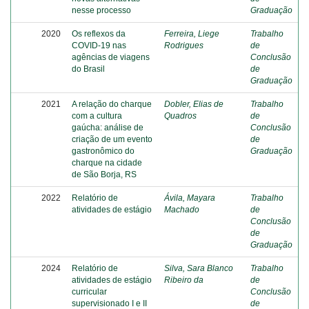
nesse processo
Graduação
2020
Os reflexos da
Ferreira, Liege
Trabalho
COVID-19 nas
Rodrigues
de
agências de viagens
Conclusão
do Brasil
de
Graduação
2021
A relação do charque
Dobler, Elias de
Trabalho
com a cultura
Quadros
de
gaúcha: análise de
Conclusão
criação de um evento
de
gastronômico do
Graduação
charque na cidade
de São Borja, RS
2022
Relatório de
Ávila, Mayara
Trabalho
atividades de estágio
Machado
de
Conclusão
de
Graduação
2024
Relatório de
Silva, Sara Blanco
Trabalho
atividades de estágio
Ribeiro da
de
curricular
Conclusão
supervisionado I e II
de