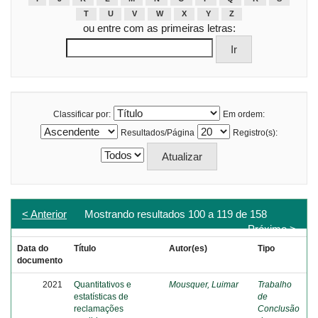
T
U
V
W
X
Y
Z
ou entre com as primeiras letras:
Classificar por:
Em ordem:
Resultados/Página
Registro(s):
< Anterior
Mostrando resultados 100 a 119 de 158
Próximo >
Data do
Título
Autor(es)
Tipo
documento
2021
Quantitativos e
Mousquer, Luimar
Trabalho
estatísticas de
de
reclamações
Conclusão