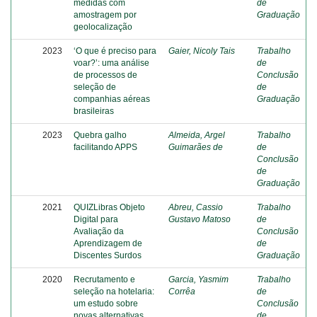
medidas com
de
amostragem por
Graduação
geolocalização
2023
‘O que é preciso para
Gaier, Nicoly Tais
Trabalho
voar?’: uma análise
de
de processos de
Conclusão
seleção de
de
companhias aéreas
Graduação
brasileiras
2023
Quebra galho
Almeida, Argel
Trabalho
facilitando APPS
Guimarães de
de
Conclusão
de
Graduação
2021
QUIZLibras Objeto
Abreu, Cassio
Trabalho
Digital para
Gustavo Matoso
de
Avaliação da
Conclusão
Aprendizagem de
de
Discentes Surdos
Graduação
2020
Recrutamento e
Garcia, Yasmim
Trabalho
seleção na hotelaria:
Corrêa
de
um estudo sobre
Conclusão
novas alternativas
de